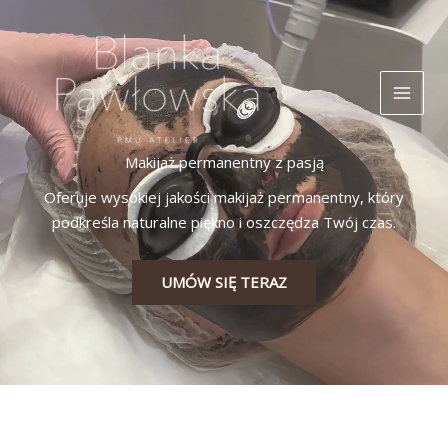
Przejdź
MAIN
do
MEN
treści
Makijaż permanentny z pasją
Oferuje wysokiej jakości makijaż permanentny, który
podkreśla naturalne piękno i oszczędza Twój czas.
UMÓW SIĘ TERAZ